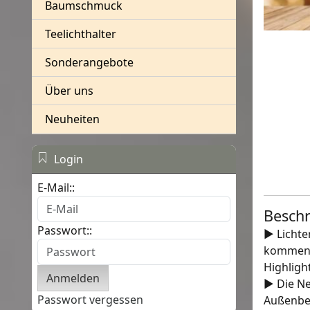
Baumschmuck
Teelichthalter
Sonderangebote
Über uns
Neuheiten
Login
E-Mail::
Besch
Passwort::
► Lichte
kommen a
Highlight
► Die Ne
Passwort vergessen
Außenber