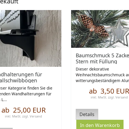
ekauft
Baumschmuck 5 Zacke
Stern mit Füllung
Dieser dekorative
dhalterungen für
Weihnachtsbaumschmuck a
allschwibbögen
witterungsbeständigem Alum
eser Kategorie finden Sie die
ab 3,50 EU
enden Wandhalterungen für
inkl. MwSt.
zzgl.
Versand
 L...
ab 25,00 EUR
Details
inkl. MwSt.
zzgl.
Versand