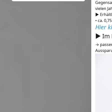
Gegensat
vielen J
► Erhält
• ca. 0,7
Hier k
► Im 
→ passen
Aussparu