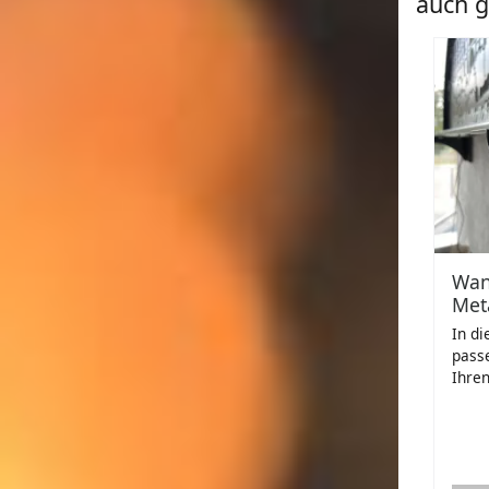
auch g
Wan
Met
In di
pass
Ihren