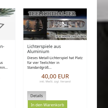
n-
Lichterspiele aus
Aluminium
Dieses Metall-Lichterspiel hat Platz
us
für vier Teelichter in
in...
Standardgröß...
R
40,00 EUR
inkl. MwSt.
zzgl.
Versand
Details