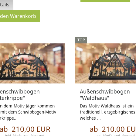
tails
TOP
enschwibbogen
Außenschwibbogen
terkrippe"
"Waldhaus"
n dem Motiv Jäger kommen
Das Motiv Waldhaus ist ein
 mit dem Schwibbogen-Motiv
traditionell, erzgebirgisches
rkrippe...
welches ...
ab 210,00 EUR
ab 210,00 E
inkl. MwSt.
zzgl.
Versand
inkl. MwSt.
zzgl.
Versand