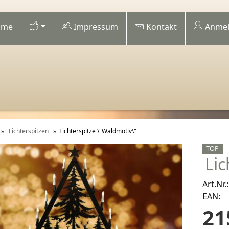
me
Impressum
Kontakt
Anmel
»
Lichterspitzen
»
Lichterspitze \"Waldmotiv\"
TOP
Lic
Art.Nr.:
EAN:
21