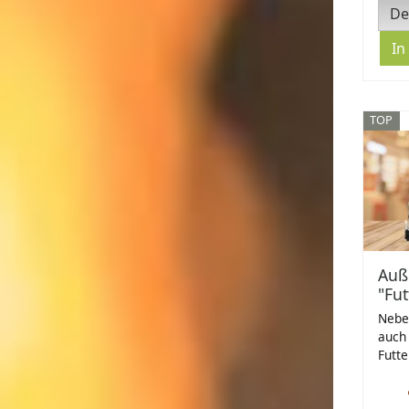
De
TOP
Auß
"Fut
Nebe
auch
Futte