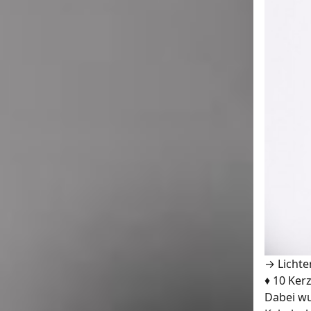
→ Lichte
♦ 10 Ker
Dabei wu