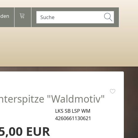
den
hterspitze "Waldmotiv"
LKS SB LSP WM
4260661130621
5,00 EUR