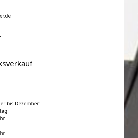
r.de
7
ksverkauf
1
er bis Dezember:
tag:
hr
hr