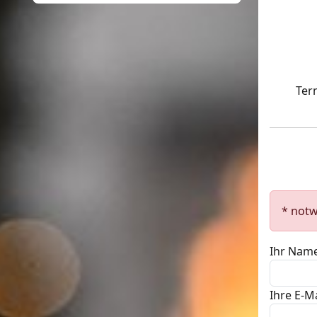
Ter
* not
Ihr Name
Ihre E-M