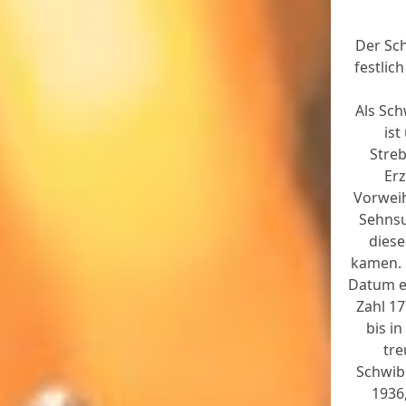
Der Sch
festlic
Als Sch
ist
Stre
Erz
Vorweih
Sehnsu
diese
kamen. D
Datum e
Zahl 1
bis i
tre
Schwibb
1936