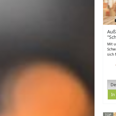
Auß
"Sc
Mit 
Schw
sich 
De
TOP