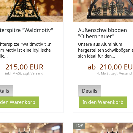
terspitze "Waldmotiv"
Außenschwibbogen
"Olbernhauer"
hterspitze "Waldmotiv": In
Unsere aus Aluminium
m Motiv ist eine idyllische
hergestellten Schwibbögen 
ic...
sich ideal für den...
215,00 EUR
ab 210,00 E
inkl. MwSt.
zzgl.
Versand
inkl. MwSt.
zzgl.
Versand
tails
Details
TOP