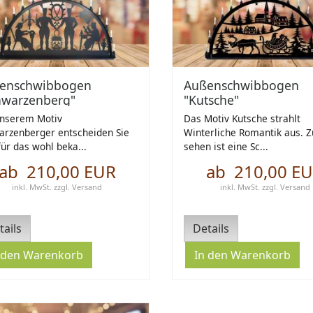
enschwibbogen
Außenschwibbogen
hwarzenberg"
"Kutsche"
unserem Motiv
Das Motiv Kutsche strahlt
arzenberger entscheiden Sie
Winterliche Romantik aus. Z
für das wohl beka...
sehen ist eine Sc...
ab 210,00 EUR
ab 210,00 E
inkl. MwSt.
zzgl.
Versand
inkl. MwSt.
zzgl.
Versand
tails
Details