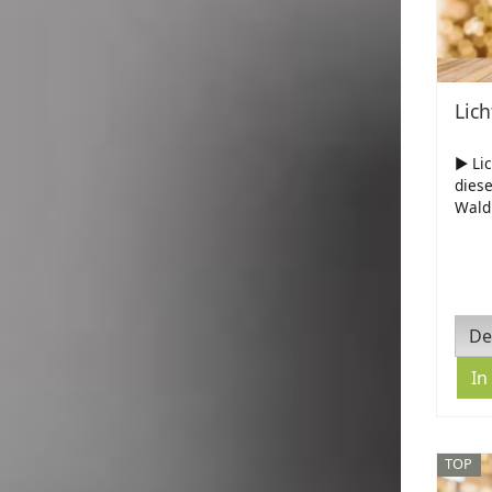
Lich
► Lic
diese
Waldl
De
TOP