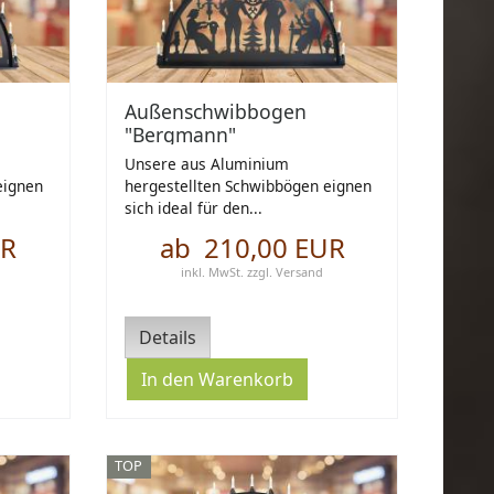
Außenschwibbogen
"Bergmann"
Unsere aus Aluminium
eignen
hergestellten Schwibbögen eignen
sich ideal für den...
UR
ab 210,00 EUR
inkl. MwSt.
zzgl.
Versand
Details
TOP