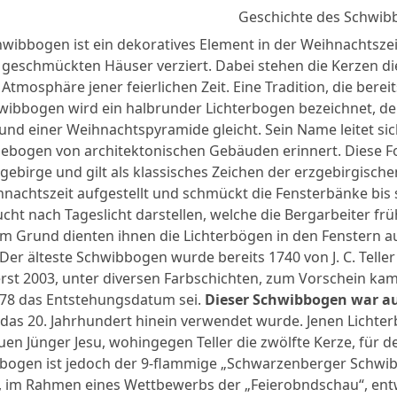
Geschichte des Schwib
wibbogen ist ein dekoratives Element in der Weihnachtszeit
h geschmückten Häuser verziert. Dabei stehen die Kerzen di
Atmosphäre jener feierlichen Zeit. Eine Tradition, die bere
wibbogen wird ein halbrunder Lichterbogen bezeichnet, de
 und einer Weihnachtspyramide gleicht. Sein Name leitet si
bebogen von architektonischen Gebäuden erinnert. Diese
gebirge und gilt als klassisches Zeichen der erzgebirgische
nachtszeit aufgestellt und schmückt die Fensterbänke bis spä
cht nach Tageslicht darstellen, welche die Bergarbeiter früh
m Grund dienten ihnen die Lichterbögen in den Fenstern a
er älteste Schwibbogen wurde bereits 1740 von J. C. Teller
rst 2003, unter diversen Farbschichten, zum Vorschein ka
778 das Entstehungsdatum sei.
Dieser Schwibbogen war au
n das 20. Jahrhundert hinein verwendet wurde. Jenen Lichterb
uen Jünger Jesu, wohingegen Teller die zwölfte Kerze, für 
ogen ist jedoch der 9-flammige „Schwarzenberger Schwibbo
, im Rahmen eines Wettbewerbs der „Feierobndschau“, entwar