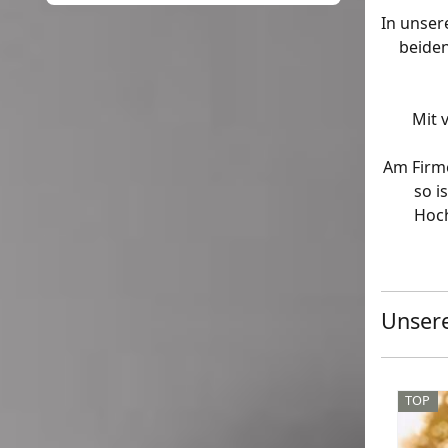
In unser
beiden
Mit 
Am Firme
so i
Hoch
Unsere
TOP