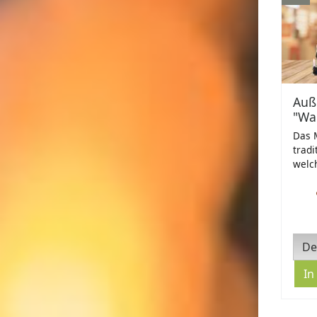
Auß
"Wa
Das M
tradi
welch
De