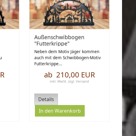
Außenschwibbogen
"Futterkrippe"
Neben dem Motiv Jäger kommen
u
auch mit dem Schwibbogen-Motiv
Futterkrippe...
UR
ab 210,00 EUR
inkl. MwSt.
zzgl.
Versand
Details