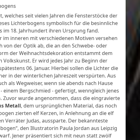
bogens
, welches seit vielen Jahren die Fensterstöcke der
eses Lichterbogens symbolisch für die besinnliche
its im 18. Jahrhundert ihren Ursprung fand.
r im inneren mit verschiedenen Motiven versehen
ch von der Optik ab, die an den Schwebe- oder
 Form der Weihnachtsdekoration entstammt dem
n Volkskunst. Er wird jedes Jahr zu Beginn der
testens 06. Januar. Hierbei sollen die Lichter die
er in der winterlichen Jahreszeit verspürten. Aus
uch als Wegweiser, wenn sie abends nach Hause
 - einem Bergschmied - gefertigt, wenngleich jenes
m. Zuvor wurde angenommen, dass die eingravierte
s Metall
, dem ursprünglichen Material, das noch
ogen zierten elf Kerzen, in Anlehnung an die elf
den Verräter Judas, aussparte. Der bekannteste
gen“, den Illustratorin Paula Jordan aus Leipzig
f. Jener präsentiert sich mit neun statt zwölf